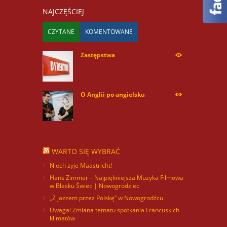
NAJCZĘŚCIEJ
CZYTANE
KOMENTOWANE
Zastępstwa
254170
O Anglii po angielsku
59936
WARTO SIĘ WYBRAĆ
Niech żyje Maastricht!
Hans Zimmer – Najpiękniejsza Muzyka Filmowa
w Blasku Świec | Nowogrodziec
„Z jazzem przez Polskę” w Nowogrodźcu
Uwaga! Zmiana tematu spotkania Francuskich
klimatów