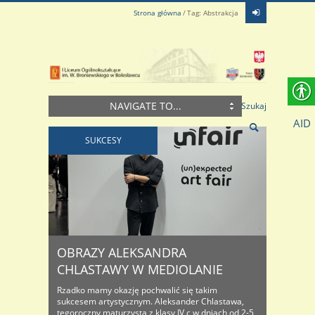
Strona główna
Tag: Abstrakcja
NAVIGATE TO...
Szukaj
AID
SUKCESY
OBRAZY ALEKSANDRA
CHLASTAWY W MEDIOLANIE
Rzadko mamy okazję pochwalić się takim
sukcesem artystycznym. Aleksander Chlastawa,
tegoroczny maturzysta z klasy IV c w dniach od 2-5