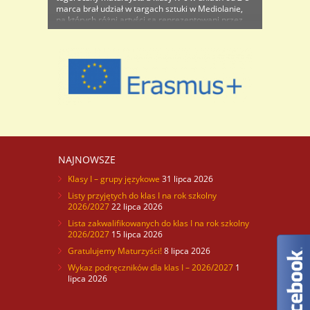
marca brał udział w targach sztuki w Mediolanie,
na których różni artyści są reprezentowani przez
galerie sztuki z całego świata. Jest to już druga
edycja targów pod nazwą „(un)EXPECTED ART
FAIR”, prezentująca w centrum wystawienniczym ..
NAJNOWSZE
Klasy I – grupy językowe
31 lipca 2026
Listy przyjętych do klas I na rok szkolny
2026/2027
22 lipca 2026
Lista zakwalifikowanych do klas I na rok szkolny
2026/2027
15 lipca 2026
Gratulujemy Maturzyści!
8 lipca 2026
Wykaz podręczników dla klas I – 2026/2027
1
lipca 2026