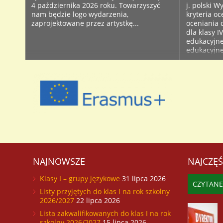
4 października 2026 roku. Towarzyszyć
j. polski 
nam będzie logo wydarzenia,
kryteria oc
zaprojektowane przez artystkę...
oceniania d
dla klasy 
edukacyjne
edukacyjne
edukacyjne
edukacyjne 
NAJNOWSZE
NAJCZĘŚ
Klasy I – grupy językowe
31 lipca 2026
CZYTANE
Listy przyjętych do klas I na rok szkolny
2026/2027
22 lipca 2026
Lista zakwalifikowanych do klas I na rok
szkolny 2026/2027
15 lipca 2026