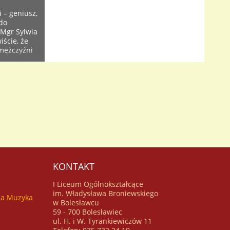
 – geniusz,
 do
 Mgr Sylwia
ście, że
 mężczyźni
óż, często
uś innemu.
KONTAKT
I Liceum Ogólnokształcące
im. Władysława Broniewskiego
za Muzyka
w Bolesławcu
59 - 700 Bolesławiec
ul. H. i W. Tyrankiewiczów 11