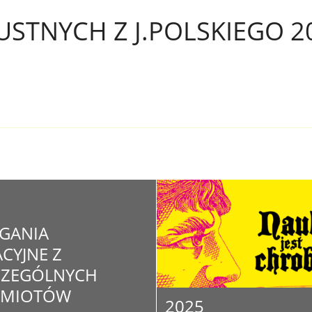
USTNYCH Z J.POLSKIEGO 2
GANIA
CYJNE Z
CZEGÓLNYCH
DMIOTÓW
2025