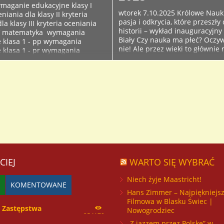
Wymaganie edukacyjne klasy I
wtorek 7.10.2025 Królowe Nauki
eniania dla klasy II kryteria
pasja i odkrycia, które przeszły
la klasy III kryteria oceniania
historii – wykład inauguracyjny
IV matematyka wymagania
Biały Czy nauka ma płeć? Oczywi
 klasa 1 - pp wymagania
nie! Ale przez wieki to głównie
 klasa 1 - pr wymagania
dostawali nagrody, a kobiety… c
 klasa 2 - pp wymagania
ich odkrycia przypisywano kom
klasa 2 - pr...
W tym...
CIEJ
WARTO SIĘ WYBRAĆ
Niech żyje Maastricht!
KOMENTOWANE
Hans Zimmer – Najpiękniejs
Filmowa w Blasku Świec |
Zastępstwa
Nowogrodziec
254170
„Z jazzem przez Polskę” w