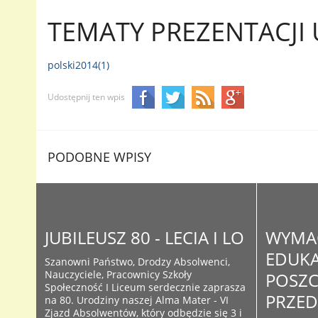
TEMATY PREZENTACJI 
polski2014(1)
Udostępnij ten wpis
PODOBNE WPISY
JUBILEUSZ 80 - LECIA I LO
WYMA
EDUKA
Szanowni Państwo, Drodzy Absolwenci,
Nauczyciele, Pracownicy Szkoły
POSZ
Społeczność I Liceum serdecznie zaprasza
PRZE
na 80. Urodziny naszej Alma Mater - VI
Zjazd Absolwentów, który odbędzie się 3 i