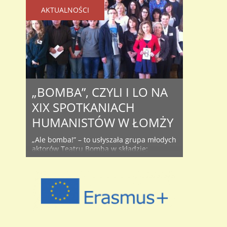
AKTUALNOŚCI
„BOMBA”, CZYLI I LO NA
XIX SPOTKANIACH
HUMANISTÓW W ŁOMŻY
„Ale bomba!” – to usłyszała grupa młodych
aktorów Teatru Bomba w składzie:
Mateusz Dombrowicz, Mateusz Rycerz,
Kamil Świechowski i Dorota Łanoszka,
prowadzonego przez p. Irminę Nowak, po
udanej premierze na scenie łomżyńskiego
liceum. Etiuda była przedstawiana w
ramach XIX Spotkania Humanistów
Towarzystwa Szkół Twórczych w Łomży. W
tym roku motywem przewodnim sesji była