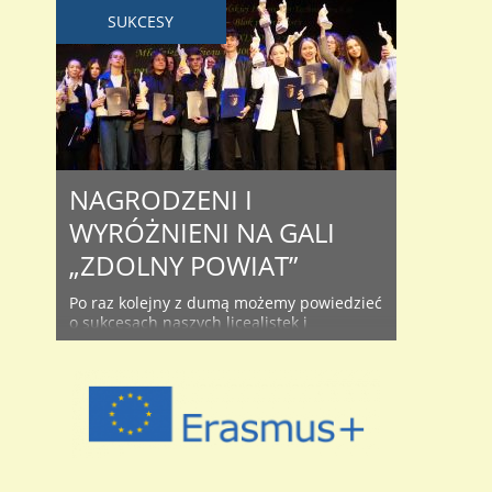
SUKCESY
NAGRODZENI I
WYRÓŻNIENI NA GALI
„ZDOLNY POWIAT”
Po raz kolejny z dumą możemy powiedzieć
o sukcesach naszych licealistek i
licealistów, bo aż 17. z nich otrzymało
Stypendia Starosty Bolesławieckiego, do
sześciorga trafiły Nagrody za osiągnięcia
sportowe i artystyczne, a aż 9.
absolwentek uhonorowano za ukończenie
szkoły z wynikiem 5,20 i powyżej. Gala
wręczenia odbyła się w 24 października w
Teatrze Starym i ..