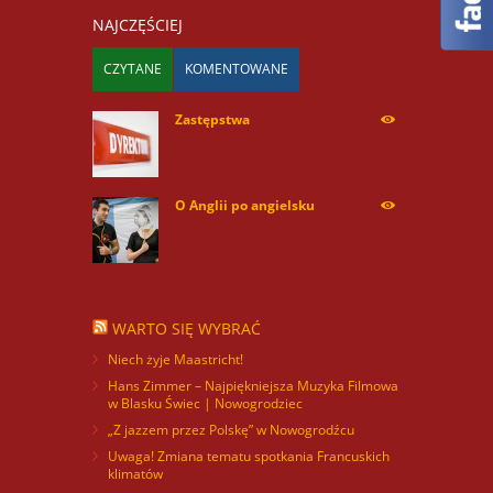
NAJCZĘŚCIEJ
CZYTANE
KOMENTOWANE
Zastępstwa
254168
O Anglii po angielsku
59929
WARTO SIĘ WYBRAĆ
Niech żyje Maastricht!
Hans Zimmer – Najpiękniejsza Muzyka Filmowa
w Blasku Świec | Nowogrodziec
„Z jazzem przez Polskę” w Nowogrodźcu
Uwaga! Zmiana tematu spotkania Francuskich
klimatów