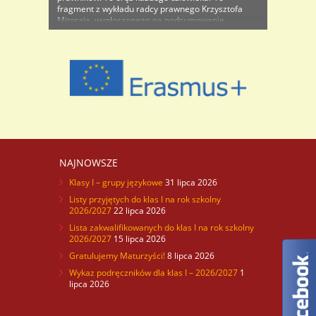
fragment z wykładu radcy prawnego Krzysztofa
Mitoraja, wygłoszonego na podsumowanie
wydarzenia, w którym wzięli udział uczniowie z
naszej szkoły. 27 listopada, na zaproszenie Szkoły
Wyższej Psychologii Społecznej grupa uczniów z
rozszerzonym programem wiedzy o
społeczeństwie wraz z panią ..
NAJNOWSZE
Klasy I – grupy językowe
31 lipca 2026
Listy przyjętych do klas I na rok szkolny
2026/2027
22 lipca 2026
Lista zakwalifikowanych do klas I na rok szkolny
2026/2027
15 lipca 2026
Gratulujemy Maturzyści!
8 lipca 2026
Wykaz podręczników dla klas I – 2026/2027
1
lipca 2026