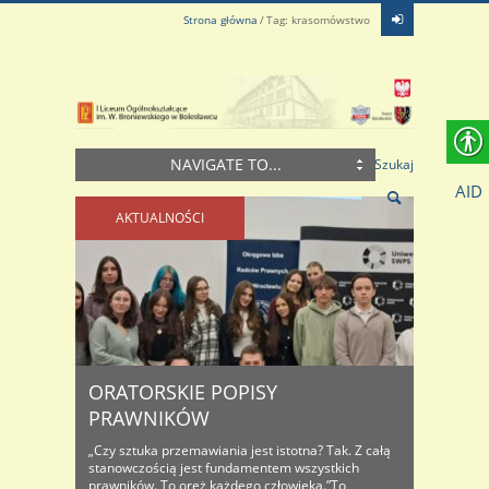
Strona główna
Tag: krasomówstwo
NAVIGATE TO...
Szukaj
AID
AKTUALNOŚCI
ORATORSKIE POPISY
PRAWNIKÓW
„Czy sztuka przemawiania jest istotna? Tak. Z całą
stanowczością jest fundamentem wszystkich
prawników. To oręż każdego człowieka.”To