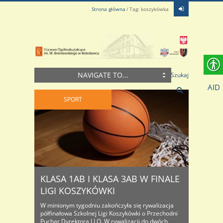
Strona główna
Tag: koszykówka
NAVIGATE TO...
Szukaj
AID
SPORT
KLASA 1AB I KLASA 3AB W FINALE
LIGI KOSZYKÓWKI
W minionym tygodniu zakończyła się rywalizacja
półfinałowa Szkolnej Ligi Koszykówki o Przechodni
Puchar Dyrektora I LO. W rywalizacji do dwóch