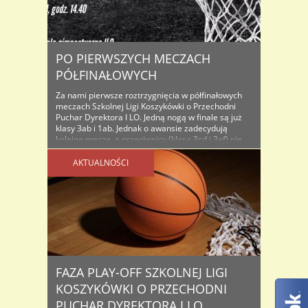
PO PIERWSZYCH MECZACH
PÓŁFINAŁOWYCH
Za nami pierwsze roztrzygnięcia w półfinałowych
meczach Szkolnej Ligi Koszykówki o Przechodni
Puchar Dyrektora I LO. Jedną nogą w finale są już
klasy 3ab i 1ab. Jednak o awansie zadecydują
kolejne mecze, a przeciwnicy (klasa 3cd i 3ef) nie
powiedzieli jeszcze ostatniego słowa.
Przypominijmy, że do finału wejdzie ekipa, która
AKTUALNOŚCI
dwukrotnie ogra swojego półfinałowego rywala. ..
FAZA PLAY-OFF SZKOLNEJ LIGI
KOSZYKÓWKI O PRZECHODNI
PUCHAR DYREKTORA I LO