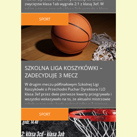
zwycięstw klasa 1ab wygrała 2:1 z klasą 3ef. W
takim samym stosunku klasa 3ab wygrała z klasą
3cd. Mecze finałowe rozpoczynają się już w
najbliższy poniedziałek, a dokładny terminarz
SPORT
spotkań znajdziecie tutaj. Wyniki decydujących
meczy ..
SZKOLNA LIGA KOSZYKÓWKI –
ZADECYDUJE 3 MECZ
W drugim meczu półfinałowym Szkolnej Ligi
Koszykówki o Przechodni Puchar Dyrektora I LO
klasa 3ef przez dwie pierwsze kwarty przegrywała i
wszystko wskazywało na to, że aktualni mistrzowie
szkoły w tym roku będą walczyć tylko o 3 miejsce.
Jednak dobra gra trzecioklasistów i nienajlepsza
skuteczność klasy 1ab w kwarcie trzeciej
SPORT
doprowadziły do bardzo emocjonuącej, ostatniej ..