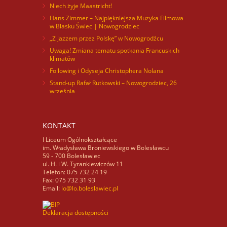
Niech żyje Maastricht!
Hans Zimmer – Najpiękniejsza Muzyka Filmowa
w Blasku Świec | Nowogrodziec
„Z jazzem przez Polskę” w Nowogrodźcu
Uwaga! Zmiana tematu spotkania Francuskich
klimatów
Following i Odyseja Christophera Nolana
Stand-up Rafał Rutkowski – Nowogrodziec, 26
września
KONTAKT
I Liceum Ogólnokształcące
im. Władysława Broniewskiego w Bolesławcu
59 - 700 Bolesławiec
ul. H. i W. Tyrankiewiczów 11
Telefon: 075 732 24 19
Fax: 075 732 31 93
Email:
lo@lo.boleslawiec.pl
Deklaracja dostępności