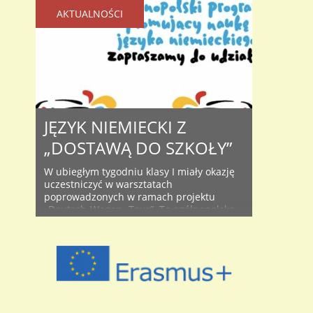
AKTUALNOŚCI
JĘZYK NIEMIECKI Z
„DOSTAWĄ DO SZKOŁY”
W ubiegłym tygodniu klasy I miały okazję
uczestniczyć w warsztatach
poprowadzonych w ramach projektu
„Deutsch-Wagen- Tour”. To ogólnopolska
inicjatywa, której celem jest
upowszechnienie nauki języka
niemieckiego. Ciekawe metody, atrakcyjna
forma zajęć oraz praktyczne zastosowanie
umiejętności językowych – to niewątpliwie
dodatkowa zachęta dla tych, którzy uczą
się języka niemieckiego już teraz, ale także
będą mieć szansę ..