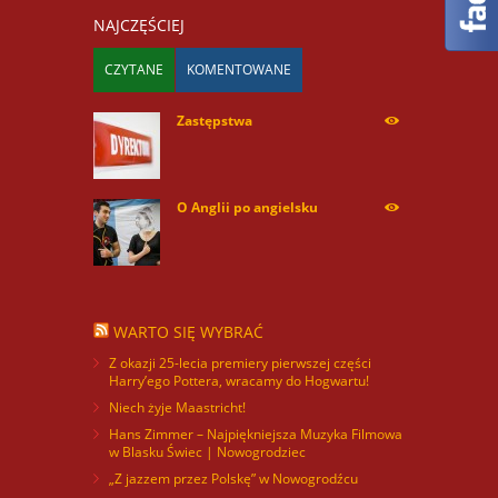
NAJCZĘŚCIEJ
CZYTANE
KOMENTOWANE
Zastępstwa
254179
O Anglii po angielsku
60074
WARTO SIĘ WYBRAĆ
Z okazji 25-lecia premiery pierwszej części
Harry’ego Pottera, wracamy do Hogwartu!
Niech żyje Maastricht!
Hans Zimmer – Najpiękniejsza Muzyka Filmowa
w Blasku Świec | Nowogrodziec
„Z jazzem przez Polskę” w Nowogrodźcu