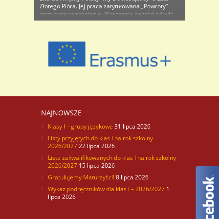
Złotego Pióra. Jej praca zatytułowana „Powroty”
otrzymała wyróżnienie. Wręczenie nagród odbyło
się 5 grudnia w Auli Papieskiego Wydziału
Teologicznego we Wrocławiu. Wyróżniona praca
konkursowa to – jak mówi sama autorka
„Przywołany obraz wspomnień, ale nie ..
NAJNOWSZE
Klasy I – grupy językowe
31 lipca 2026
Listy przyjętych do klas I na rok szkolny
2026/2027
22 lipca 2026
Lista zakwalifikowanych do klas I na rok szkolny
2026/2027
15 lipca 2026
Gratulujemy Maturzyści!
8 lipca 2026
Wykaz podręczników dla klas I – 2026/2027
1
lipca 2026