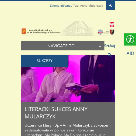
Strona główna
Tag: Anna Mularczyk
NAVIGATE TO...
Szukaj
AID
SUKCESY
LITERACKI SUKCES ANNY
MULARCZYK
Uczennica klasy I Dp – Anna Mularczyk z sukcesem
zadebiutowała w Dolnośląskim Konkursie
Literackim „My Polacy- My Dolnoślązacy” o Laur